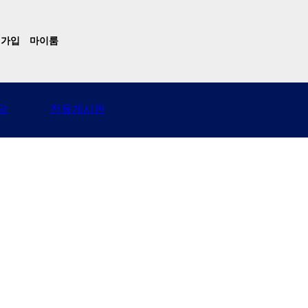
원가입
마이룸
당
전용게시판