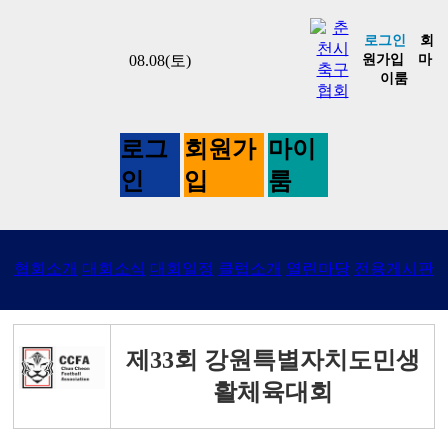
로그인
회
08.08(토)
원가입
마
이룸
로그
회원가
마이
인
입
룸
제33회 강원특별자치도민생활체육
사진갤러리
대회​
협회소개
대회소식
대회일정
클럽소개
열린마당
전용게시판
제33회 강원특별자치도민생
활체육대회​